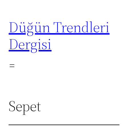
İçeriğe
geç
Düğün Trendleri
Dergisi
Sepet